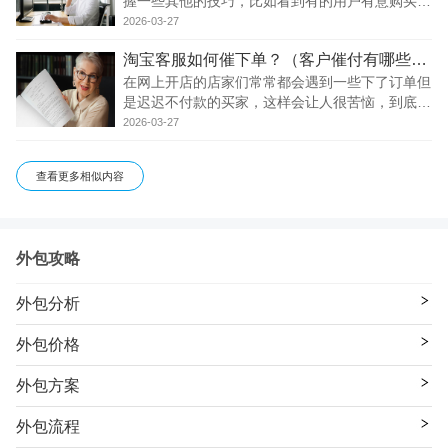
握一些其他的技巧，比如看到有的用户有意购买之
后，就需要催他们去下单了，那么作为客服来说，
2026-03-27
需要掌握哪些催单的技巧呢?或者说有没有好的办
淘宝客服如何催下单？（客户催付有哪些技巧？）
法去应对呢? 一、淘宝客服催单技巧 淘宝催付技
巧最重
在网上开店的店家们常常都会遇到一些下了订单但
是迟迟不付款的买家，这样会让人很苦恼，到底是
买还是不买的，过了时间段就会自动关闭订单了，
2026-03-27
这时我们的淘宝客服就起到作用了，对买家进行分
析然后在催买家付款。 淘宝客服不能把催付的工
查看更多相似内容
作看
外包攻略
外包分析
外包价格
外包方案
外包流程