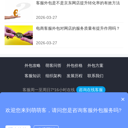
客服外包是不是京东网店提升转化率的有效方法
2026-03-27
电商客服外包对网店的服务质量有提升作用吗？
2026-03-27
外包攻略
|
萌客问答
|
外包价格
|
外包方案
客服知识
|
组织架构
|
发展历程
|
联系我们
客服周一至周日7*16小时在线
咨询在线客服
×
注册
登录
|
欢迎您来到萌萌客，请问您是咨询客服外包服务吗?
微信联系
全国咨询热线：400-118-2016
方案咨询：13717595797
Copyright ©2016-2022