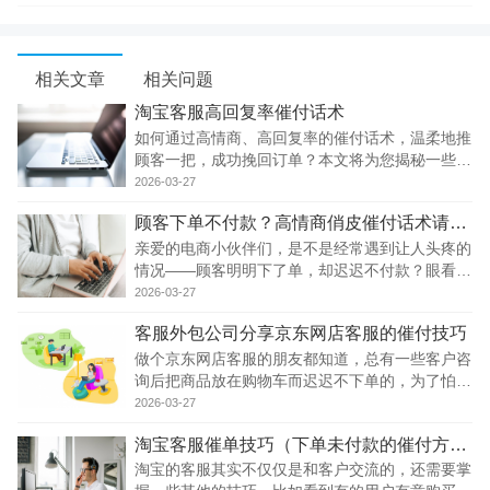
相关文章
相关问题
淘宝客服高回复率催付话术
如何通过高情商、高回复率的催付话术，温柔地推
顾客一把，成功挽回订单？本文将为您揭秘一些实
用的淘宝客服催付话术。
2026-03-27
顾客下单不付款？高情商俏皮催付话术请收好！
亲爱的电商小伙伴们，是不是经常遇到让人头疼的
情况——顾客明明下了单，却迟迟不付款？眼看着
到手的订单就要飞走，心里急得像热锅上的蚂蚁？
2026-03-27
客服外包公司分享京东网店客服的催付技巧
做个京东网店客服的朋友都知道，总有一些客户咨
询后把商品放在购物车而迟迟不下单的，为了怕客
户看过更多相似的商品而忘了我们，这时就需要客
2026-03-27
服来催付一下了，这步是非常有技巧的，既要能起
淘宝客服催单技巧（下单未付款的催付方法）
到提醒客户的作用，还不能引起客户的反感。今天
萌
淘宝的客服其实不仅仅是和客户交流的，还需要掌