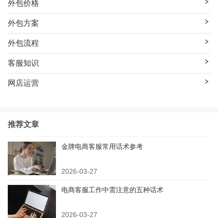
外包价格
外包方案
外包流程
客服知识
网店运营
推荐文章
金牌电商客服常用话术参考
2026-03-27
电商客服工作中需注意的五种话术
2026-03-27