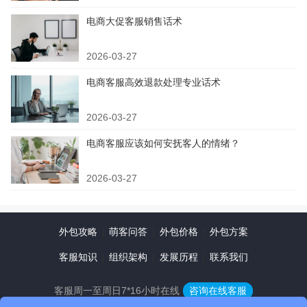
电商大促客服销售话术
2026-03-27
电商客服高效退款处理专业话术
2026-03-27
电商客服应该如何安抚客人的情绪？
2026-03-27
外包攻略
|
萌客问答
|
外包价格
|
外包方案
客服知识
|
组织架构
|
发展历程
|
联系我们
客服周一至周日7*16小时在线
咨询在线客服