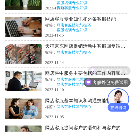
客服培训专业知识
售前客服专业知识
2022-12-02
网店客服专业知识和必备客服技能
网店客服技能与技巧
标签：
客服培训专业知识
2022-11-15
天猫京东网店促销活动中客服回复话术
网店客服技能与技巧
内容以及技巧
标签：
2022-11-14
我想要外包客服
网店售中服务主要包括的工作内容和技
网店客服外包需求
巧
标签：
客服外包免费试用
网店客服技能与技巧
2022-11-10
网店客服基本知识和沟通技能技巧
网店客服技能与技巧
标签：
2022-11-05
网店客服提问客户的语句和与客户的沟