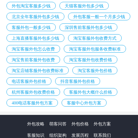
外包淘宝客服多少钱
天猫客服外包多少钱
北京全年客服外包多少钱
外包客服一般一个月多少钱
客服外包一般多少钱
深圳售前客服外包多少钱
上海直播客服外包多少钱
淘宝客服外包收费方式
淘宝客服外包怎么收费
淘宝客服外包服务收费标准
淘宝售前客服外包收费
淘宝客服外包收费价格
淘宝店铺客服外包收费标准
淘宝客服外包价格
电话客服外包价格
抖音客服外包价格
杭州客服外包收费价格
客服外包大概什么价格
400电话客服外包方案
客服中心外包方案
外包攻略
|
萌客问答
|
外包价格
|
外包方案
客服知识
|
组织架构
|
发展历程
|
联系我们