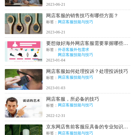
2023-06-21
网店客服的销售技巧有哪些方面？
网店客服技能与技巧
标签：
2023-06-21
要想做好海外网店客服需要掌握哪些技
外语客服外包需求
能？
标签：
网店客服技能与技巧
2023-01-04
网店客服如何处理投诉？处理投诉技巧
网店客服技能与技巧
标签：
2023-01-03
网店客服，所必备的技巧
网店客服技能与技巧
标签：
2022-12-31
京东网店售前客服应具备的专业知识技
网店客服技能与技巧
能有哪些？
标签：