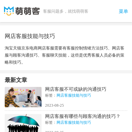
菜单
客服问题多，就找萌萌客
网店客服技能与技巧
淘宝天猫京东电商网店客服需要有客服控制情绪方法技巧、网店客
服与顾客沟通技巧、客服聊天技能，这些是优秀客服人员必备的策
略和技巧。
最新文章
网店客服不可或缺的沟通技巧
网店客服技能与技巧
标签：
2023-08-25
网店客服有哪些与顾客沟通的技巧？
网店客服技能与技巧
标签：