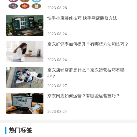
2023-08-28
快手小店装修技巧 快手网店装修方法
2023-08-24
京东好评率如何提升？有哪些方法和技巧？
2023-08-24
京东店铺店群是什么？京东运营技巧有哪
些？
2023-08-27
京东网店如何运营？有哪些运营技巧？
2023-08-24
热门标签