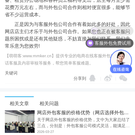
备、租赁办公场地和各种员工福利等支出，店主每月至少需
花费万元左右，而与外包公司合作则相对便宜很多，能够节
省不少运营成本。
正是因为与客服外包公司合作有着如此多的好处，因此
我想要外包客服
网店店主们才乐于与外包公司合作。如果您也正在被客服问
题所困扰或是还有其他疑惑，不妨直接与我们联系，我们非
客服外包免费试用
常乐意为您效劳!
【萌萌客:www.mmker.cn】提供专业的电商在线客服外包服务、电
话客服及内容审核等服务，帮您简单客服难题。
关键词
分享到
|
|
相关文章
相关问题
网店外包客服的价格优势（网店选择外包客服在价格方面有是你们优点吗？）
关于网店外包客服的价格优势，文中为大家总结了
三点，分别是：外包客服公司模式灵活，能满足不
同网店不同时期的需求;用工风险管理;减低网店的
2026-03-27