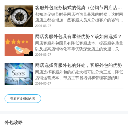
人工成本费用。
客服外包服务模式的优势（促销节网店店主选择客服外包服务模式的优势和弊端）
都知道促销节时是网店咨询量暴涨的时候，这时网
店店主都会增加一些客服人员来分担客户的咨询，
有些网店店主为了省事会选择客服外包服务模式，
2026-03-27
文中主要是为大家分析一下促销节网店店主选择客
网店客服外包具有哪些优势？该如何选择？
服外包服务模式的优势和弊端。
网店客服外包因具有降低客服成本、提高服务质量
以及提高店铺转化率等优势深受店主的欢迎，关于
网店客服外包的选择主要从外包公司的资质，外包
2026-03-27
客服的素质以及外包客服管理等方面考察。
网店选择客服外包的好处，客服外包的优势
网店选择客服外包的好处大概可以分为三点，降低
店铺运营成本、帮店主节省培训和管理客服的时间
和为网店提供高质量的客服服务。但只有您选择的
2026-03-27
是正规的外包公司，才会有这些优势。
查看更多相似内容
外包攻略