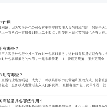
些作用
班问题，因为客服外包公司会有主管安排客服人员的排班问题，保证全天1
早上一直八点一直服务到晚上二十四点，即使周六日和节假日也会有人在
间或者假日店铺无人看
用有哪些？
第三方客服外包行业推出了临时外包客服服务，这种服务算是短期合作，
时外包客服服务的作用，一起来看看吧。 1、管理更规范、服务更周全 
务均有人力资源公司
作用有哪些？
，直播行业迅速崛起，成为了一种极具影响力的营销和互动方式。随着直
外包这一服务模式也逐渐走入人们的视野。 直播客服外包，简单来说，就
作委托给专业的第三
务商通常具备哪些作用？
商平台上，客服外包服务商扮演着至关重要的角色，那么一家正规拼多多