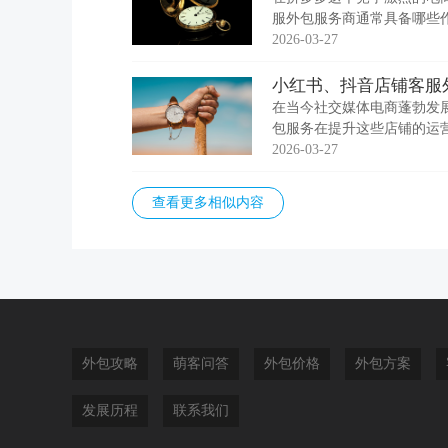
服外包服务商通常具备哪些作
包公司服务人员经过严格培
2026-03-27
小红书、抖音店铺客服
在当今社交媒体电商蓬勃发
包服务在提升这些店铺的运
绍。 一、能够提供24小时
2026-03-27
查看更多相似内容
外包攻略
萌客问答
外包价格
外包方案
发展历程
联系我们