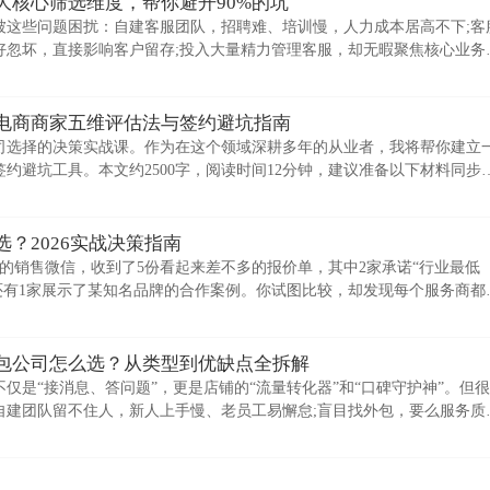
大核心筛选维度，帮你避开90%的坑
被这些问题困扰：自建客服团队，招聘难、培训慢，人力成本居高不下;客
好忽坏，直接影响客户留存;投入大量精力管理客服，却无暇聚焦核心业务
些痛点的最优解，新
电商商家五维评估法与签约避坑指南
司选择的决策实战课。作为在这个领域深耕多年的从业者，我将帮你建立
约避坑工具。本文约2500字，阅读时间12分钟，建议准备以下材料同步
当前客服成本明细、以及
？2026实战决策指南
的销售微信，收到了5份看起来差不多的报价单，其中2家承诺“行业最低
”，还有1家展示了某知名品牌的合作案例。你试图比较，却发现每个服务商都
有的按坐席收费，有
包公司怎么选？从类型到优缺点全拆解
仅是“接消息、答问题”，更是店铺的“流量转化器”和“口碑守护神”。但
自建团队留不住人，新人上手慢、老员工易懈怠;盲目找外包，要么服务质
出不穷，反