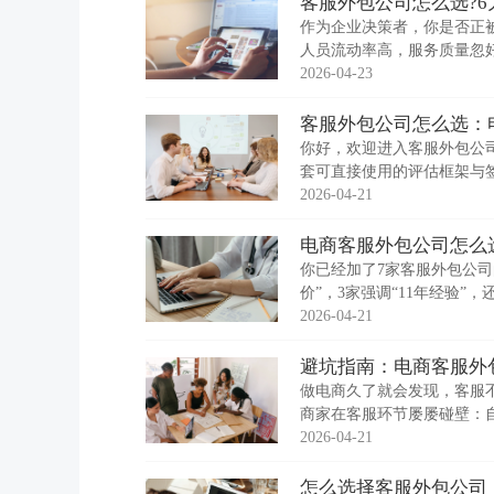
客服外包公司怎么选?6
作为企业决策者，你是否正
人员流动率高，服务质量忽
长? 当客服外包成为破解这
2026-04-23
客服外包公司怎么选：
你好，欢迎进入客服外包公
套可直接使用的评估框架与签
照：近30天店铺客服数据、
2026-04-21
电商客服外包公司怎么选
你已经加了7家客服外包公司
价”，3家强调“11年经验
用不同的口径描述自己——
2026-04-21
避坑指南：电商客服外
做电商久了就会发现，客服不
商家在客服环节屡屡碰壁：
参差不齐，要么隐形消费层
2026-04-21
怎么选择客服外包公司