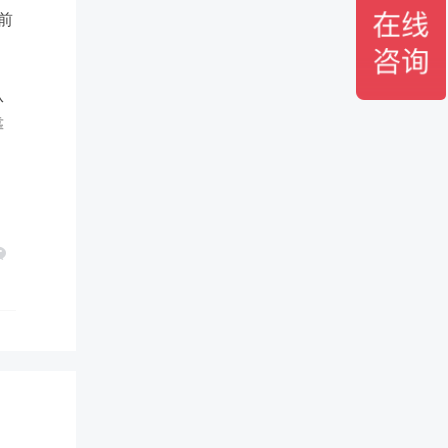
前
从
靠