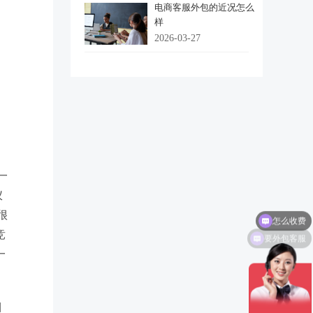
电商客服外包的近况怎么
样
2026-03-27
一
仪
怎么收费
很
要外包客服
竞
一
目