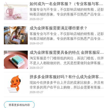
如何成为一名金牌客服？（专业客服与客户的沟通技巧）
客服专业与不专业，不仅影响店铺的销售额，还影
响着店铺的形象。专业的客服不仅熟悉产品专业知
识，而且服务意识也比较强，对客户也比较有热
2026-03-27
情，可以让客户有很高的购物体验。大大的提高了
成为金牌客服需要满足哪些要求？
客户的回头率。下面小编给你分析一下金牌客服与
客户
客服专业与不专业，不仅影响店铺的销售额，还影
响着店铺的形象。专业的客服不仅熟悉产品专业知
识，而且服务意识也比较强，对客户也比较有热
2026-03-27
情，可以让客户有很高的购物体验。大大的提高了
成为金牌客服需要具备的特点 金牌客服应具备的要素
客户的回头率。下面给大家分析一下想要成为金牌
客服
淘宝客服是个门槛很低的岗位，虽说门槛低，但并
不是人人都能做好的。尤其是想要做到金牌客服。
不过身为客服，大家也应该向着金牌客服努力。下
2026-03-27
面我们来说说如何成为一个金牌客服。 1、做好售
拼多多金牌客服好吗？有什么成为金牌客服的技巧？
后服务 其实很多客服可能在售前服务得很好，特
别的
现如今在拼多多平台上开店的卖家比较多，并且有
非常多的用户在平台上购物，所以会需要有客服来
帮助店铺的运营，那么拼多多金牌客服到底怎么样
2026-03-27
了?我们一起来了解清楚。 1、金牌客服的好处 每
个客户或多或少都会对产品有所疑问，这样才会主
查看更多相似内容
动咨