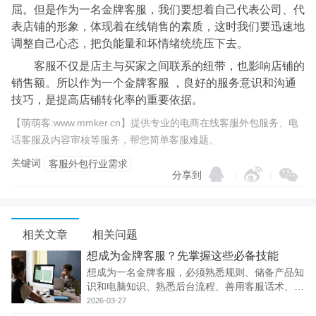
屈。但是作为一名金牌客服，我们要想着自己代表公司、代
表店铺的形象，体现着在线销售的素质，这时我们要迅速地
调整自己心态，把负能量和坏情绪统统压下去。
客服不仅是店主与买家之间联系的纽带，也影响店铺的
销售额。所以作为一个金牌客服 ，良好的服务意识和沟通
技巧，是提高店铺转化率的重要依据。
【萌萌客:www.mmker.cn】提供专业的电商在线客服外包服务、电
话客服及内容审核等服务，帮您简单客服难题。
关键词
客服外包行业需求
分享到
|
|
相关文章
相关问题
想成为金牌客服？先掌握这些必备技能
想成为一名金牌客服，必须熟悉规则、储备产品知
识和电脑知识、熟悉后台流程、善用客服话术、掌
握沟通技巧、保持良好的心态和解决突发问题。
2026-03-27