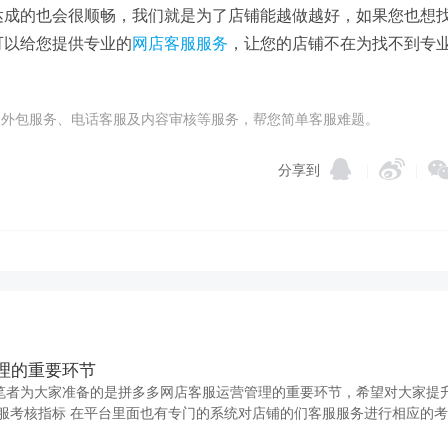
达成的也会很顺畅，我们就是为了店铺能越做越好，如果您也想
可以给您提供专业的
网店客服服务
，让您的店铺不在为找不到专
在线客服外包服务、电话客服及内容审核等服务，帮您简单客服难题。
分享到
|
|
理的重要环节
笔者为大家准备的是拼多多网店客服运营管理的重要环节，希望对大家提
客服考核指标 在平台里面也有专门的系统对店铺的们客服服务进行相应的
，将进行店铺限制