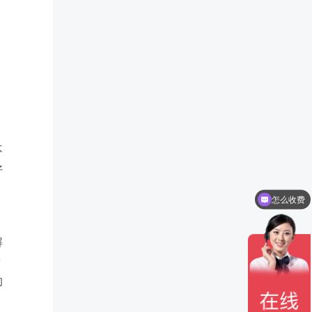
不
好
怎么收费
解
替
的