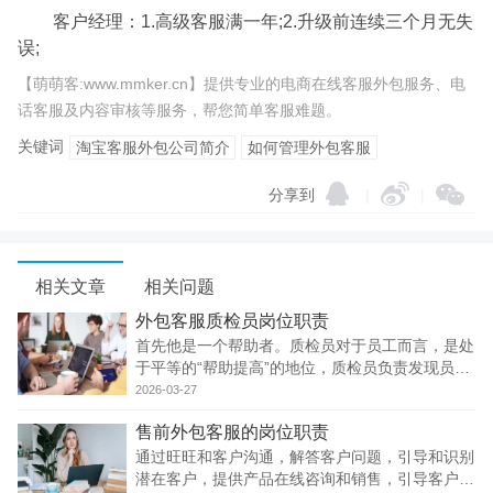
客户经理：1.高级客服满一年;2.升级前连续三个月无失
误;
【萌萌客:www.mmker.cn】提供专业的电商在线客服外包服务、电
话客服及内容审核等服务，帮您简单客服难题。
关键词
淘宝客服外包公司简介
如何管理外包客服
分享到
|
|
相关文章
相关问题
外包客服质检员岗位职责
首先他是一个帮助者。质检员对于员工而言，是处
于平等的“帮助提高”的地位，质检员负责发现员工
在服务上存在的问题，加以汇总，提交给当事人或
2026-03-27
者管理者，提出合理的改进建议，并跟进其完善服
售前外包客服的岗位职责
务，帮助员工不断向上。
通过旺旺和客户沟通，解答客户问题，引导和识别
潜在客户，提供产品在线咨询和销售，引导客户网