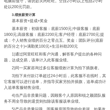
电脑前值守，请勿必关闭旺旺。空挂2小时以上包括2小时
处以200元罚款。
3.绩效薪资计算
基本薪资+提成+奖金
基本薪资：初级客服：底薪1500元;中级客服：底薪
1800元;高级客服：底薪2200元;客户经理：底薪2700元;提
成：个人销售业绩的百分之零点五。奖金：团队评分(底薪
的百分之十)+满勤奖100元+生活补助200元
1)通过阿里旺旺和客户沟通，解答客户提出的各种问
题，达成交易，该单计入此客服业绩。
2)同一买家咨询过多位客服绩效计算为拍下插旗者。
3)拍下未付款订单超过24小时后，此客服不在线时，其
它客服可以进行追单，并指导买家另拍并插旗，追单成功计
入追单客服销售业绩。
4)当产品非质量问题，因顾客个人原因和锐之颖团队服
务不周全导致的退货则扣除该客服该单业绩。
5)产品非质量问题，因客服原因导致的中差评，如果改