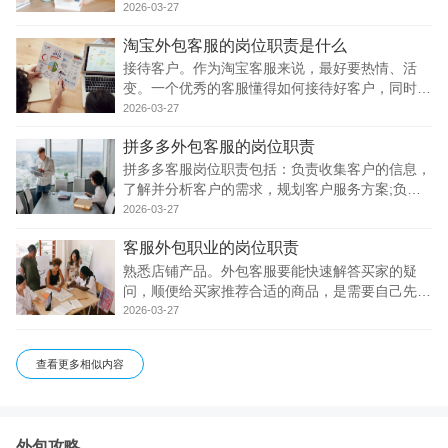
上下单，从而更好的促进销售，促成订单。
2026-03-27
淘宝外包客服的岗位职责是什么
接待客户。作为淘宝客服来说，最好要热情、活
变。一个优秀的客服懂得如何接待好客户，同时还
能引导消费者进行附带消费。对于那些讨价还价的
2026-03-27
客户，也要阐明自己的立场。如果客户非的纠缠在
拼多多外包客服的岗位职责
价格这个因素上，看情况决定是否接下这单生意，
就算
拼多多客服岗位职责包括：负责收集客户的信息，
了解并分析客户的需求，规划客户服务方案;负责
进行有效的客户管理和沟通;负责建立客服服务团
2026-03-27
队以及培训客户代表等相关人员;定期或者不定期
客服外包职业的岗位职责
进行客户的回访，以检查客户关系维护的情况;负
责发展维
熟悉店铺产品。外包客服要能快速解答买家的疑
问，顺便给买家推荐合适的商品，是需要自己先很
熟悉产品的。如果自己不清楚，买家一问三不知，
2026-03-27
那么客服做的非常不专业，反而会给买家留下不好
的印象。
查看更多相似内容
外包攻略