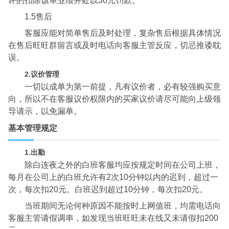
评的扣除该单业绩并处以30元罚款。
1.5售后
客服应能对简单售后及时处理，复杂售后根据具体情况
在售后旺旺群留言或及时电话向客服主管反应，切忌推诿耽
误。
2.议价管理
一切以成单为第一前提，凡有议价者，必有较强购买意
向，所以不在客服议价权限内的买家议价请尽可能向上级领
导请示，以免漏单。
基本管理规定
1.出勤
除白连夜之外的白班客服均应按规定时间在公司上班，
每月在公司上的白班允许有2次10分钟以内的迟到，超过一
次，每次扣20元。白班迟到超过10分钟，每次扣20元。
当班期间无论何种原因不能按时上网值班，均需电话向
客服主管请假调串，如发现当班旺旺未在线又未请假扣200