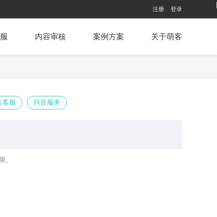
注册
登录
服
内容审核
案例方案
关于萌客
店客服
抖音服务
果。