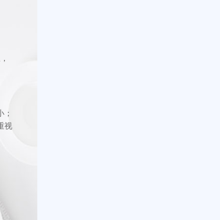
业，
小；
重视