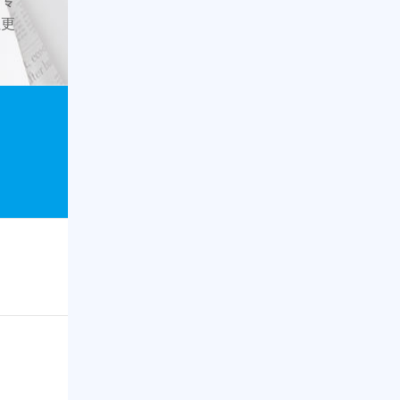
更专
性更