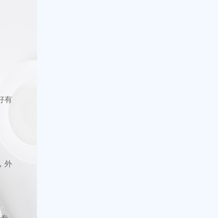
好有
，外