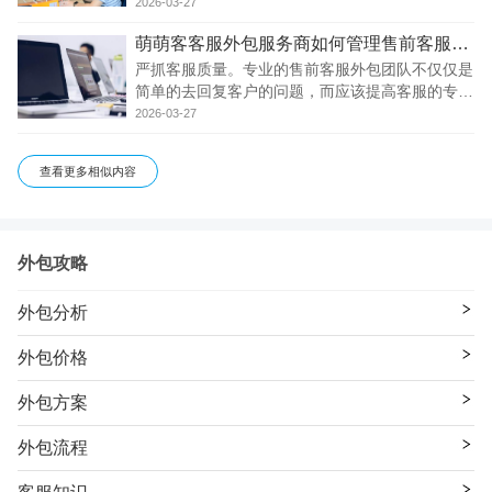
来，所以会设置质检部门通过系统监控客服人员的
2026-03-27
各项考核是否达标，比如首次响应时间、回复率、
萌萌客客服外包服务商如何管理售前客服团队
好评率、转化率、接待率等等，并且这个部门可以
及时发
严抓客服质量。专业的售前客服外包团队不仅仅是
简单的去回复客户的问题，而应该提高客服的专业
化、人性化程度，特别是人性化程度。怎样把客户
2026-03-27
聊到心里去是要本事的，明明你的产品可能没有太
大的优势，但是客服能把没有优势说成优势，这点
查看更多相似内容
是
外包攻略
外包分析
外包价格
外包方案
外包流程