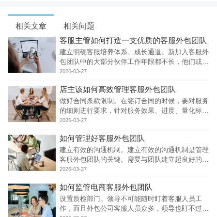
相关文章
相关问题
客服主管如何打造一支优质的客服外包团队
建立明确客服培养体系、成长通道。新加入客服外
包团队中的大部分伙伴工作年限都不长，他们或是
刚毕业不久，或是刚刚进入这个行业。所以当有新
2026-03-27
员工加入时，客服主管需要让他们了解自己可能的
店主该如何高效管理客服外包团队
发展渠道或路径，应该让新员工有接触公司其它工
作
做好合同条款限制。在签订合同的时候，要对服务
的细则进行要求，针对服务效果、进度、量化标准
都要有相应的明确陈述，在后期考核的时候才便于
2026-03-27
参考。
如何管理好客服外包团队
建立有效的沟通机制。建立有效的沟通机制是管理
客服外包团队的关键。需要与团队建立起良好的沟
通，定期开展团队会议和交流活动，及时了解客服
2026-03-27
人员的工作情况和需求，及时解决问题，及时反馈
如何监管电商客服外包团队
意见和建议，不断优化团队协作效率。
设置质检部门。领导不可能随时盯着客服人员工
作，而且外包公司客服人员众多，领导也盯不过