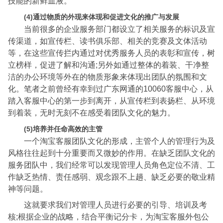
技能的新鲜血液。
(4)通过物质的外现来体现和促进文化的推广与发展
当前很多的企业服务部门都设立了相关服务的标识及宣
传渠道，如宣传栏、读书俱乐部、相关的竞赛及文体活动
等，在这些宣传拦内通过对优秀服务人员的表彰和宣传，树
立榜样，促进了解和沟通;另外如通过整体的着装、干净整
洁的办公环境等外在的物质形象来体现出团队的氛围和文
化。笔者之前曾经有幸到过广东网通的10060客服中心，从
踏入客服中心的第一步到离开，从宣传栏到表扬栏、从环境
到着装，无时无刻不在感受着团队文化的魅力。
(5)培养并任命高效的主管
一个淘宝客服团队文化的形成，主管个人的管理行为及
风格往往起到十分重要而又微妙的作用。在缺乏团队文化的
服务团队中，我们经常可以发现管理人员角色定位不清、工
作缺乏热情、责任感弱、观念跟不上趟、缺乏必要的敬业精
神等问题。
这就要求我们对管理人员进行必要的引导、培训及考
核;根据企业的战略，结合平衡记分卡，为淘宝客服外包公