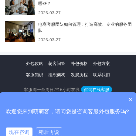
哪些？
2026-03-27
电商客服团队如何管理：打造高效、专业的服务团
队
2026-03-27
外包攻略
|
萌客问答
|
外包价格
|
外包方案
客服知识
|
组织架构
|
发展历程
|
联系我们
客服周一至周日7*16小时在线
咨询在线客服
×
注册
登录
|
欢迎您来到萌萌客，请问您是咨询客服外包服务吗?
微信联系
全国咨询热线：400-118-2016
方案咨询：13717595797
Copyright ©2016-2022
现在咨询
稍后再说
北京萌萌客网络科技有限公司