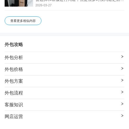
还是不会给你解决这些事情，遇到这种事情我们要
2026-03-27
怎么办呢?我们今天就来说说如何去解决售后问
题。 一、网店售后问题如何解决? 1、金额少的订
查看更多相似内容
单直接退
外包攻略
外包分析
外包价格
外包方案
外包流程
客服知识
网店运营