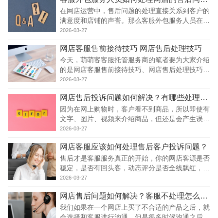
在网店运营中，售后问题的处理直接关系到客户的
满意度和店铺的声誉。那么客服外包服务人员在处
理网店售后问题时，需要遵循一定的原则和流程
2026-03-27
呢?下文为大家做详细介绍。 一、保持耐心和礼貌
网店客服售前接待技巧 网店售后处理技巧
当接到售后问题时，客服外包人员以积极的态度迎
接客
今天，萌萌客客服托管服务商的笔者要为大家介绍
的是网店客服售前接待技巧、网店售后处理技巧，
希望能帮到大家。 一、售前技巧 快速响应：客服
2026-03-27
需要积极快速的回应客户问题和需求;黄金10s说的
网店售后投诉问题如何解决？有哪些处理技巧？
就是第一次答复客户的速度越快，成单几率越高。
建议
因为在网上购物时，客户看不到商品，所以即使有
文字、图片、视频来介绍商品，但还是会产生误
差，因此每个网店都会有各种各样的售后问题，对
2026-03-27
于这类问题很多网店客服都不愿意处理，深感头
网店客服应该如何处理售后客户投诉问题？
疼，那么有什么处理售后投诉的技巧吗? 1、客服
要学会倾
售后才是客服服务真正的开始，你的网店客源是否
稳定，是否有回头客，动态评分是否全线飘红，这
都与售后客服有着莫大的关系，而售后客服最关键
2026-03-27
的工作就是处理客户投诉。 网络上鱼龙混杂，客
网店售后问题如何解决？客服不处理怎么办？
户肯定也是什么样的人都有，所以要成功地处理客
户投
我们如果在一个网店上买了不合适的产品之后，就
会选择和客服进行沟通，但是很多时候沟通之后，