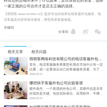
样给您的店铺带来不了什么效果，反而浪费您的资金，选择
一家正规的公司合作才是店主正确的选择。
【萌萌客:www.mmker.cn】提供专业的电商在线客服外包服务、电
话客服及内容审核等服务，帮您简单客服难题。
关键词
分享到
|
|
相关文章
相关问题
萌萌客网络科技有限公司的电话客服外包靠谱吗
首先，电话客服服务商要想长期在市场中占有一定
比重，就一定要保证自己的客服服务质量。为了能
监督客服人员，外包公司一般都有一套专业的系
2026-03-27
统，通过系统可以了解到客服人员的响应时间、和
哪些快手客服外包公司比较靠谱
顾客交谈的内容。除了专业的系统，客服外包公司
还会
硬件条件。一个靠谱的外包公司，其硬件也是非常
好或坏是关键。包括实际座位、应用软件、中继线
路、现场环境、公司氛围等。和软件方面，则需要
2026-03-27
有经验的项目经理、业务熟练的座位代表以及相关