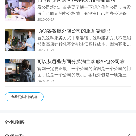
如何断定网店客服外包公司是靠谱的
的技术支持。这些都是保证电商客服外包公司高效
运
看公司场地。首先要了解一下想合作的公司，有没
有自己固定的办公场地，有没有自己的办公设备，
也要看一看公司的客服是不是有自己的客服团队。
2026-03-27
打游击形式的办公都是对客户的不负责任，我们要
萌萌客客服外包公司的服务靠谱吗
禁止和一些小的公司合作，以免造成不必要的麻
烦。
首先这种服务方式非常靠谱，这种服务方式不但能
够提高店铺转化率还能降低客服成本。因为客服外
包公司有专业的客服培训系统，外包客服都是经过
2026-03-27
专业培训的客服，都比自聘客服具有更多的客服沟
可以从哪些方面分辨淘宝客服外包公司靠不靠谱
通技巧能够提供更加专业的客服服务，同时专业的
客
官网一定要正规。一个公司的官网是一个公司的门
面，也是一个公司的展示。客服外包是一项第三方
服务，所以官网的正规不正规，就是一个好的客服
2026-03-27
公司的象征。公司官网域名的年龄时长，备案信息
是不是和公司名字一致，还有官网设计美观，这是
查看更多相似内容
好
外包攻略
外包分析