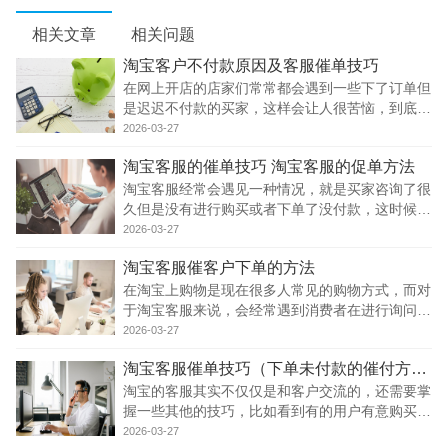
相关文章
相关问题
淘宝客户不付款原因及客服催单技巧
在网上开店的店家们常常都会遇到一些下了订单但
是迟迟不付款的买家，这样会让人很苦恼，到底是
买还是不买的，过了时间段就会自动关闭订单了，
2026-03-27
这时我们的淘宝客服就起到作用了，对买家进行分
淘宝客服的催单技巧 淘宝客服的促单方法
析然后在催买家付款。 淘宝客服不能把催付的工
作看
淘宝客服经常会遇见一种情况，就是买家咨询了很
久但是没有进行购买或者下单了没付款，这时候淘
宝客服就会进行催单，那么淘宝的催单技巧有哪
2026-03-27
些，什么技巧方法最有效，下面我们一起来看看。
淘宝客服催客户下单的方法
一、淘宝催单的三不原则： 1、已经有成交订单的
客户
在淘宝上购物是现在很多人常见的购物方式，而对
于淘宝客服来说，会经常遇到消费者在进行询问之
后，而迟迟不下单的顾客，这时候客服就需要进行
2026-03-27
催客户下单，下面我们来看看淘宝客服怎么催客户
淘宝客服催单技巧（下单未付款的催付方法）
下单的? 1、耐心解答买家疑问 无论是淘宝活动还
是店
淘宝的客服其实不仅仅是和客户交流的，还需要掌
握一些其他的技巧，比如看到有的用户有意购买之
后，就需要催他们去下单了，那么作为客服来说，
2026-03-27