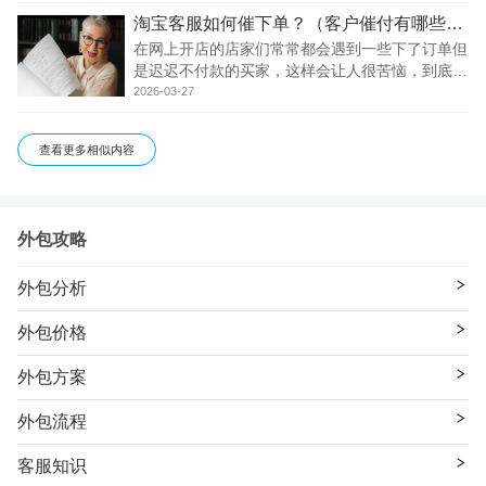
需要掌握哪些催单的技巧呢?或者说有没有好的办
淘宝客服如何催下单？（客户催付有哪些技巧？）
法去应对呢? 一、淘宝客服催单技巧 淘宝催付技
巧最重
在网上开店的店家们常常都会遇到一些下了订单但
是迟迟不付款的买家，这样会让人很苦恼，到底是
买还是不买的，过了时间段就会自动关闭订单了，
2026-03-27
这时我们的淘宝客服就起到作用了，对买家进行分
析然后在催买家付款。 淘宝客服不能把催付的工
查看更多相似内容
作看
外包攻略
外包分析
外包价格
外包方案
外包流程
客服知识